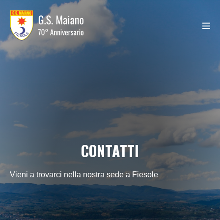
Salta
al
contenuto
Atti
men
CONTATTI
Vieni a trovarci nella nostra sede a Fiesole