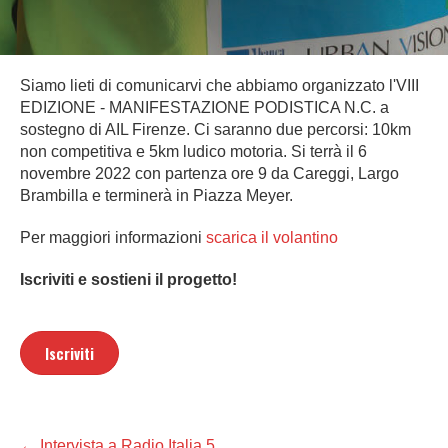
Siamo lieti di comunicarvi che abbiamo organizzato l'VIII
EDIZIONE - MANIFESTAZIONE PODISTICA N.C. a
sostegno di AIL Firenze. Ci saranno due percorsi: 10km
non competitiva e 5km ludico motoria. Si terrà il 6
novembre 2022 con partenza ore 9 da Careggi, Largo
Brambilla e terminerà in Piazza Meyer.
Per maggiori informazioni
scarica il volantino
Iscriviti e sostieni il progetto!
Iscriviti
Navigazione
← Intervista a Radio Italia 5